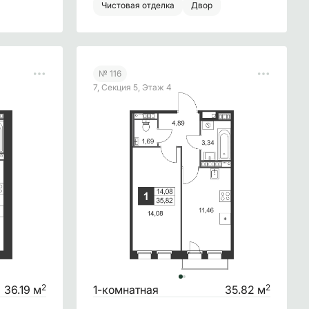
Чистовая отделка
Двор
№ 116
7, Секция 5, Этаж 4
2
2
36.19 м
1-комнатная
35.82 м