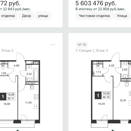
772
руб.
5 603 476
руб.
т 22 843 руб./мес.
В ипотеку от 22 858 руб./мес.
 отделка
Двор
улица
Чистовая отделка
Улица
№ 18
, Этаж 2
7, Секция 1, Этаж 3