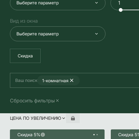
Выберите параметр
Вид из окна
Выберите параметр
Скидка
Ваш поиск
1-комнатная
Сбросить фильтры
ЦЕНА ПО УВЕЛИЧЕНИЮ
Показать забронированные
0
4
д
0
8
ч
4
3
м
0
7
c
0
4
д
0
8
ч