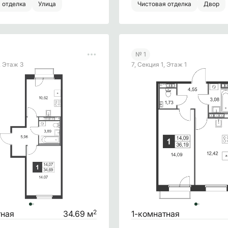
 отделка
Улица
Чистовая отделка
Двор
№ 1
, Этаж 3
7, Секция 1, Этаж 1
2
тная
34.69 м
1-комнатная