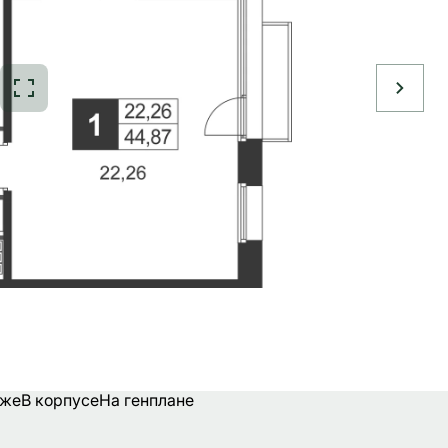
аже
В корпусе
На генплане