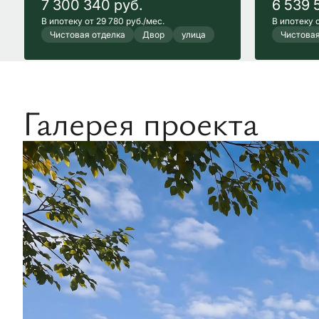
7 300 340
руб.
6 539 
В ипотеку от 29 780 руб./мес.
В ипотеку о
Чистовая отделка
Двор
улица
Чистовая
Галерея проекта