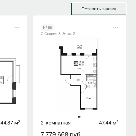
Оставить заявку
№ 55
7, Секция 3, Этаж 2
2
2
44.87 м
2-комнатная
47.44 м
7 779 668
руб.