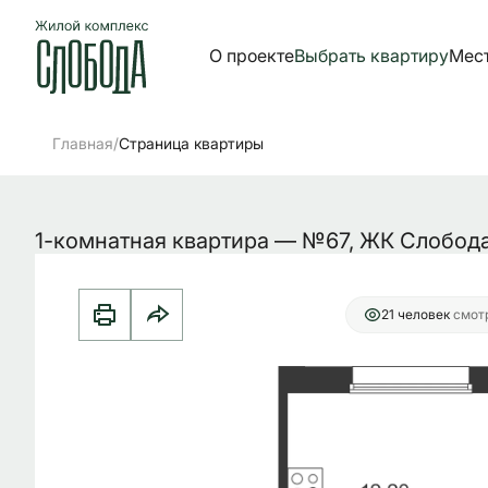
О проекте
Выбрать квартиру
Мес
2
1-комнатная
44.87 м
7 243 914 руб.
Ипотека
от 2
/
Главная
Страница квартиры
1-комнатная квартира — №67, ЖК Слобод
21 человек
смотр