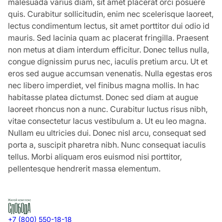
malesuada varius diam, sit amet placerat orci posuere
quis. Curabitur sollicitudin, enim nec scelerisque laoreet,
lectus condimentum lectus, sit amet porttitor dui odio id
mauris. Sed lacinia quam ac placerat fringilla. Praesent
non metus at diam interdum efficitur. Donec tellus nulla,
congue dignissim purus nec, iaculis pretium arcu. Ut et
eros sed augue accumsan venenatis. Nulla egestas eros
nec libero imperdiet, vel finibus magna mollis. In hac
habitasse platea dictumst. Donec sed diam at augue
laoreet rhoncus non a nunc. Curabitur luctus risus nibh,
vitae consectetur lacus vestibulum a. Ut eu leo magna.
Nullam eu ultricies dui. Donec nisl arcu, consequat sed
porta a, suscipit pharetra nibh. Nunc consequat iaculis
tellus. Morbi aliquam eros euismod nisi porttitor,
pellentesque hendrerit massa elementum.
+7 (800) 550-18-18