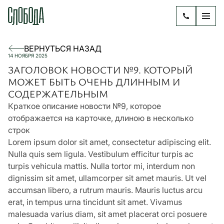
ВЕРНУТЬСЯ НАЗАД
14 НОЯБРЯ 2025
ЗАГОЛОВОК НОВОСТИ №9. КОТОРЫЙ
МОЖЕТ БЫТЬ ОЧЕНЬ ДЛИННЫМ И
СОДЕРЖАТЕЛЬНЫМ
Краткое описание новости №9, которое
отображается на карточке, длиною в несколько
строк
Lorem ipsum dolor sit amet, consectetur adipiscing elit.
Nulla quis sem ligula. Vestibulum efficitur turpis ac
turpis vehicula mattis. Nulla tortor mi, interdum non
dignissim sit amet, ullamcorper sit amet mauris. Ut vel
accumsan libero, a rutrum mauris. Mauris luctus arcu
erat, in tempus urna tincidunt sit amet. Vivamus
malesuada varius diam, sit amet placerat orci posuere