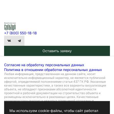
+7 (800) 550-18-18
Оставить заявку
Согласие на обработку персональных данных
Политика в отношении обработки персональных данных
Любая информация, представленная на данном сайте, носит
исключительно информационный характер, не является публичной
офертой, определяемой положениями статьи 437 ГК РФ. Указанные
качественные характеристики, а также все варианты визуализации
объекта, не обладают признаками абсолютной идентичности
проектной и рабочей документации на строительство объекта и
размещены исключительно в рекламных целях. Качественные
характеристики квартир и нежилых помещений отражены в
проектной и рабочей документации, их необходимо уточнять при
обращении в офис застройщика и подписании соответствующего
Мы используем cookie-файлы, чтобы сайт работал
договора с застройщиком. Актуальные цены и условия продаж можно