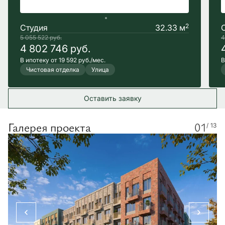
2
Студия
32.33 м
5 055 522
руб.
4
4 802 746
руб.
В ипотеку от 19 592 руб./мес.
В
Чистовая отделка
Улица
Оставить заявку
Галерея проекта
01
/ 13