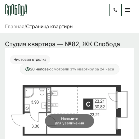
2
Студия
30.82 м
4 944 056 руб.
Главная
Страница квартиры
/
Ипотека
от 20 168 руб./мес.
Студия квартира — №82, ЖК Слобода
Чистовая отделка
20 человек
смотрели эту квартиру за 24 часа
Нажмите
для увеличения