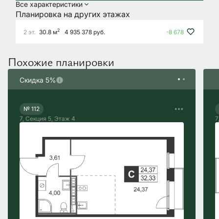
Все характеристики
Планировка на других этажах
2
2 эт.
30.8 м
4 935 378 руб.
-8 678
Похожие планировки
Скидка 5%
0
4
д
2
3
ч
1
2
м
2
7
c
№ 112
7, Секция 5, Этаж 4
7