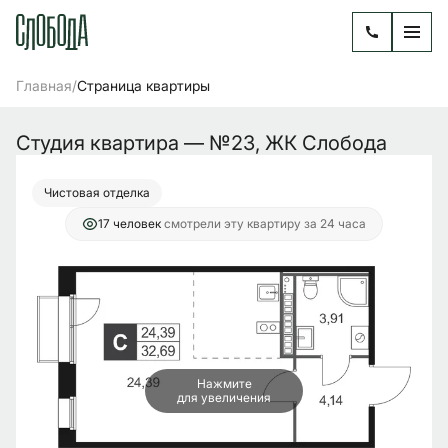
2
Студия
32.69 м
5 193 972 руб.
/
Главная
Страница квартиры
Ипотека
от 21 188 руб./мес.
Студия квартира — №23, ЖК Слобода
Чистовая отделка
17 человек
смотрели эту квартиру за 24 часа
Нажмите
для увеличения