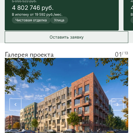
5 055 522
руб.
4
4 802 746
руб.
В ипотеку от 19 592 руб./мес.
В
Чистовая отделка
Улица
Оставить заявку
Галерея проекта
01
/ 13