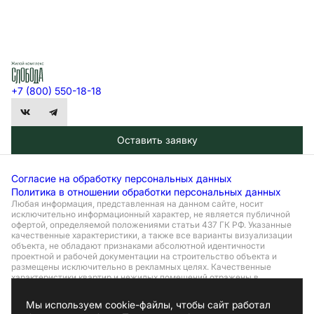
+7 (800) 550-18-18
Оставить заявку
Согласие на обработку персональных данных
Политика в отношении обработки персональных данных
Любая информация, представленная на данном сайте, носит
исключительно информационный характер, не является публичной
офертой, определяемой положениями статьи 437 ГК РФ. Указанные
качественные характеристики, а также все варианты визуализации
объекта, не обладают признаками абсолютной идентичности
проектной и рабочей документации на строительство объекта и
размещены исключительно в рекламных целях. Качественные
характеристики квартир и нежилых помещений отражены в
проектной и рабочей документации, их необходимо уточнять при
обращении в офис застройщика и подписании соответствующего
Мы используем cookie-файлы, чтобы сайт работал
договора с застройщиком. Актуальные цены и условия продаж можно