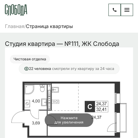
2
Студия
32.41 м
5 068 029 руб.
Главная
Страница квартиры
/
Ипотека
от 20 674 руб./мес.
Студия квартира — №111, ЖК Слобода
Чистовая отделка
22 человекa
смотрели эту квартиру за 24 часа
Нажмите
для увеличения