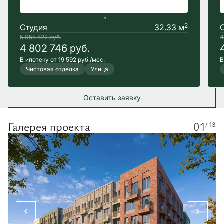
2
Студия
32.33 м
5 055 522
руб.
4
4 802 746
руб.
В ипотеку от 19 592 руб./мес.
В
Чистовая отделка
Улица
Оставить заявку
Галерея проекта
01
/ 13