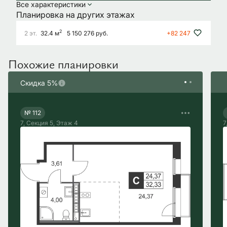
Все характеристики
Планировка на других этажах
2
2 эт.
32.4 м
5 150 276 руб.
+82 247
Похожие планировки
Скидка 5%
0
4
д
0
0
ч
0
1
м
2
1
c
№ 112
7, Секция 5, Этаж 4
7