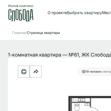
О проекте
Выбрать квартиру
Мес
2
1-комнатная
34.56 м
5 562 052 руб.
Ипотека
от 2
/
Главная
Страница квартиры
1-комнатная квартира — №61, ЖК Слобод
19 человек
смотр