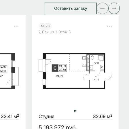
Оставить заявку
№ 23
7, Секция 1, Этаж 3
2
2
32.41 м
Студия
32.69 м
5 193 972
руб.