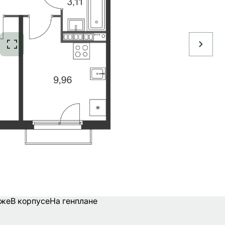
аже
В корпусе
На генплане