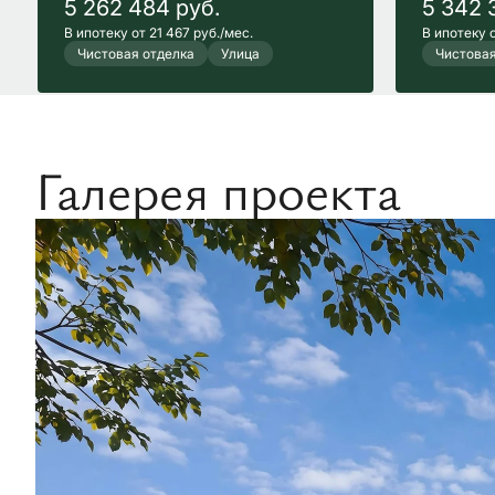
5 262 484
руб.
5 342 
В ипотеку от 21 467 руб./мес.
В ипотеку о
Чистовая отделка
Улица
Чистовая
Галерея проекта