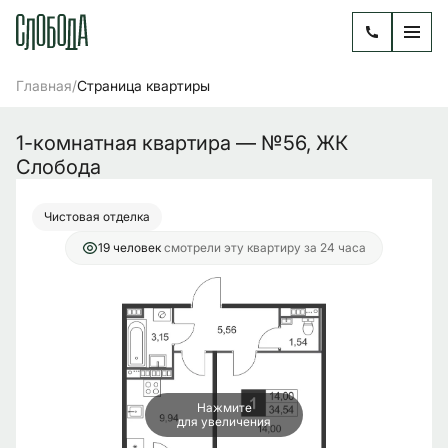
2
1-комнатная
34.54 м
5 558 834 руб.
/
Главная
Страница квартиры
Ипотека
от 22 676 руб./мес.
1-комнатная квартира — №56, ЖК 
Слобода
Чистовая отделка
19 человек
смотрели эту квартиру за 24 часа
Нажмите
для увеличения