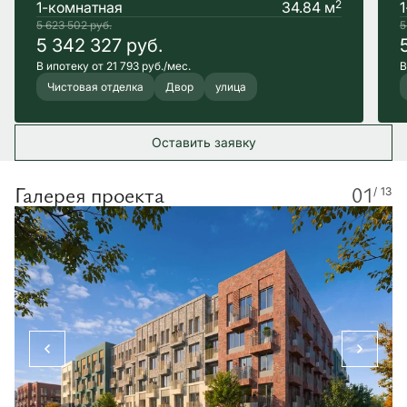
2
1-комнатная
34.84 м
5 623 502
руб.
5
5 342 327
руб.
В ипотеку от 21 793 руб./мес.
В
Чистовая отделка
Двор
улица
Оставить заявку
Галерея проекта
01
/ 13